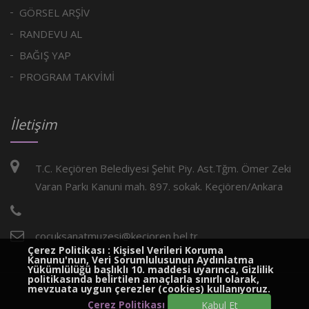
GÖRSEL ARŞİV
RANDEVU AL
BAĞIŞ YAP
PROGRAM TAKVİMİ
İletişim
T.C. Keçiören Belediyesi Şehit Piy. Ast.Tğm. Ömer Zeki
Varan Parkı Kanuni mah. 897. sokak. Keçiören/Ankara
cocuksanatmuzesi@kecioren.bel.tr
Çerez Politikası : Kişisel Verileri Koruma
Kanunu'nun, Veri Sorumlulusunun Aydınlatma
Yükümlülüğü başlıklı 10. maddesi uyarınca, Gizlilik
politikasında belirtilen amaçlarla sınırlı olarak,
mevzuata uygun çerezler (cookies) kullanıyoruz.
Telif Hakkı © Keçiören Belediyesi 2025. Tüm hakları saklıdır.
Çerez Politikası